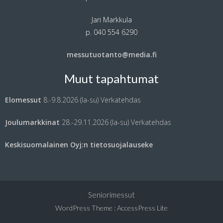
Jari Markkula
p. 040 554 6290
messutuotanto@media.fi
Muut tapahtumat
Elomessut
8.-9.8.2026 (la-su)
Verkatehdas
Joulumarkkinat
28.-29.11.2026 (la-su)
Verkatehdas
Keskisuomalainen Oyj:n tietosuojalauseke
Seniorimessut
WordPress Theme
:
AccessPress Lite